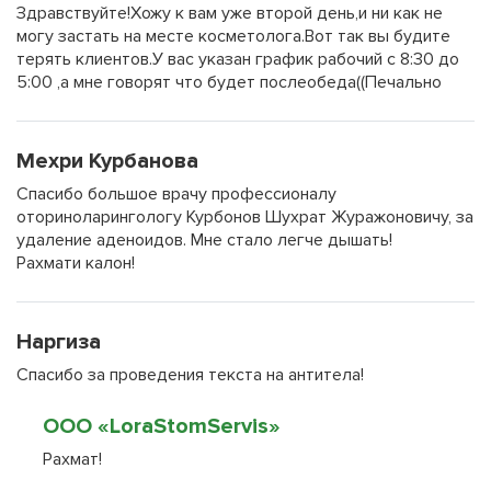
Здравствуйте!Хожу к вам уже второй день,и ни как не
могу застать на месте косметолога.Вот так вы будите
терять клиентов.У вас указан график рабочий с 8:30 до
5:00 ,а мне говорят что будет послеобеда((Печально
Мехри Курбанова
Спасибо большое врачу профессионалу
оториноларингологу Курбонов Шухрат Журажоновичу, за
удаление аденоидов. Мне стало легче дышать!
Рахмати калон!
Наргиза
Спасибо за проведения текста на антитела!
ООО «LoraStomServis»
Рахмат!